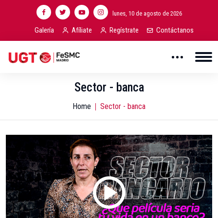
lunes, 10 de agosto de 2026
Galería
Afíliate
Regístrate
Contáctanos
Sector - banca
Home
Sector - banca