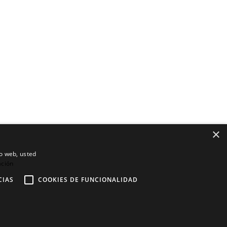
×
io web, usted
ación
CIAS
COOKIES DE FUNCIONALIDAD
Contáctanos
Regístrate