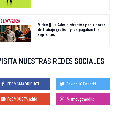
21/07/2026
Video || La Administración pedia horas
de trabajo gratis… y las pagaban los
vigilantes
VISITA NUESTRAS REDES SOCIALES
FESMCMADRIDUGT
FesmcUGTMadrid
FeSMCUGTMadrid
fesmcugtmadrid