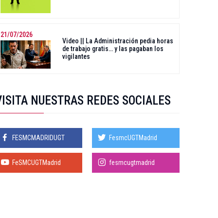
21/07/2026
Video || La Administración pedia horas
de trabajo gratis… y las pagaban los
vigilantes
VISITA NUESTRAS REDES SOCIALES
FESMCMADRIDUGT
FesmcUGTMadrid
FeSMCUGTMadrid
fesmcugtmadrid