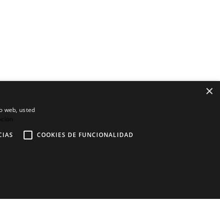
×
io web, usted
ación
CIAS
COOKIES DE FUNCIONALIDAD
Contáctanos
Regístrate
Afíliate