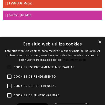
FeSMCUGTMadrid
fesmcugtmadrid
×
Ese sitio web utiliza cookies
Este sitio web usa cookies para mejorar la experiencia del usuario. Al
utilizar nuestro sitio web, usted acepta todas las cookies de acuerdo
con nuestra Política de cookies.
Más información
COOKIES ESTRICTAMENTE NECESARIAS
COOKIES DE RENDIMIENTO
Aviso Legal
Contáctanos
Política de privacidad
Regístrate
COOKIES DE PREFERENCIAS
Política de cookies
Afíliate
COOKIES DE FUNCIONALIDAD